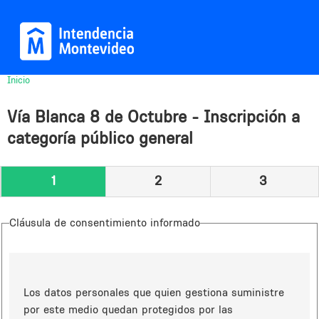
Jump to navigation
Inicio
Usted
está
Vía Blanca 8 de Octubre - Inscripción a
aquí
categoría público general
1
2
3
Cláusula de consentimiento informado
Los datos personales que quien gestiona suministre
por este medio quedan protegidos por las