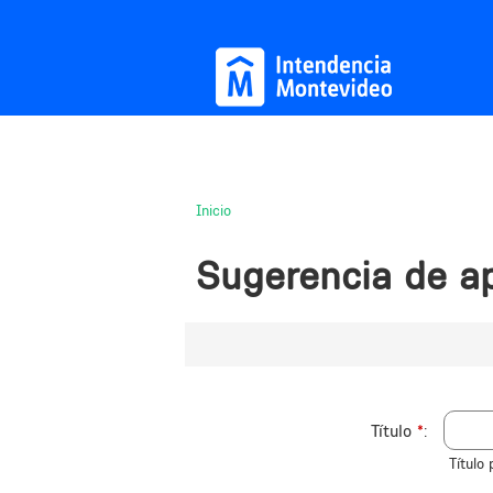
Inicio
Usted
está
Sugerencia de ap
aquí
Título
*
Título 