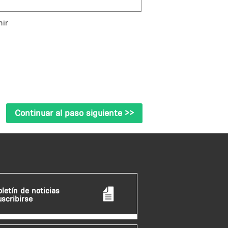
nir
oletín de noticias
uscribirse