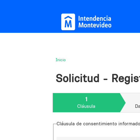
Inicio
Usted
está
Solicitud - Regis
aquí
1
Cláusula
Da
Cláusula de consentimiento informad