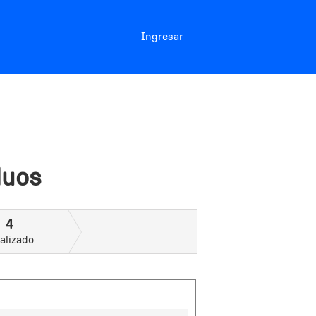
Ingresar
duos
4
alizado