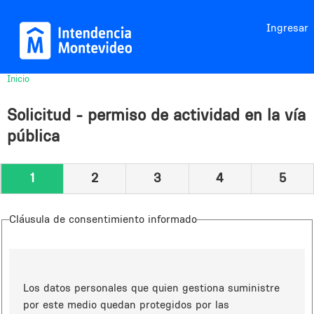
Jump to navigation
Ingresar
Inicio
Usted
está
Solicitud - permiso de actividad en la vía
aquí
pública
1
2
3
4
5
Cláusula de consentimiento informado
Los datos personales que quien gestiona suministre
por este medio quedan protegidos por las