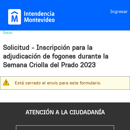
Jump to navigation
Ingresar
Inicio
Usted
está
Solicitud - Inscripción para la
aquí
adjudicación de fogones durante la
Semana Criolla del Prado 2023
Está cerrado el envío para este formulario.
M
e
n
s
ATENCIÓN A LA CIUDADANÍA
a
j
e