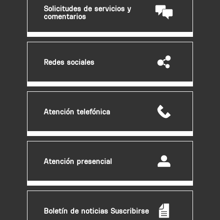
Solicitudes de servicios y
d
comentarios
e
a
d
v
Redes sociales
e
r
t
e
Atención telefónica
n
c
i
a
Atención presencial
Boletín de noticias Suscribirse