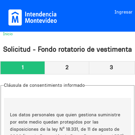
Jump to navigation
Ingresar
Inicio
Usted
está
Solicitud - Fondo rotatorio de vestimenta
aquí
1
2
3
Cláusula de consentimiento informado
Los datos personales que quien gestiona suministre
por este medio quedan protegidos por las
disposiciones de la ley Nº 18.331, de 11 de agosto de