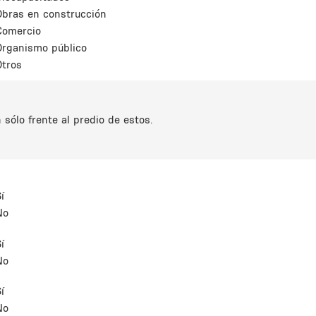
Obras en construcción
Comercio
Organismo público
Otros
sólo frente al predio de estos.
í
No
í
No
í
No