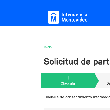
Inicio
Usted
está
Solicitud de part
aquí
1
Cláusula
Da
Cláusula de consentimiento informad