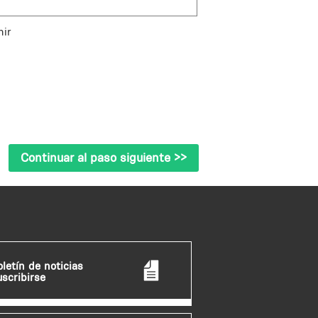
nir
oletín de noticias
uscribirse