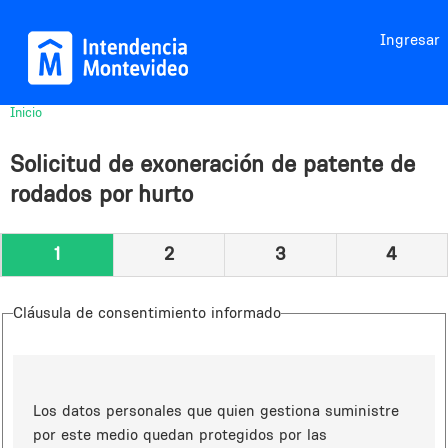
Jump to navigation
Ingresar
Inicio
Usted
está
Solicitud de exoneración de patente de
aquí
rodados por hurto
1
2
3
4
Cláusula de consentimiento informado
Los datos personales que quien gestiona suministre
por este medio quedan protegidos por las