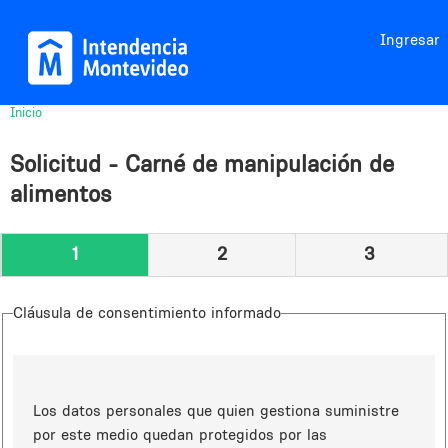
Jump to navigation
Ingresar
Inicio
Usted
está
Solicitud - Carné de manipulación de
aquí
alimentos
1
2
3
Cláusula de consentimiento informado
Los datos personales que quien gestiona suministre
por este medio quedan protegidos por las