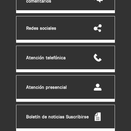
comentarios
e
a
d
v
Redes sociales
e
r
t
e
Atención telefónica
n
c
i
a
Atención presencial
Boletín de noticias Suscribirse