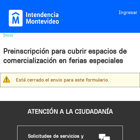
Jump to navigation
Ingresar
Inicio
Usted
está
Preinscripción para cubrir espacios de
aquí
comercialización en ferias especiales
Está cerrado el envío para este formulario.
M
e
n
s
ATENCIÓN A LA CIUDADANÍA
a
j
e
Solicitudes de servicios y
d