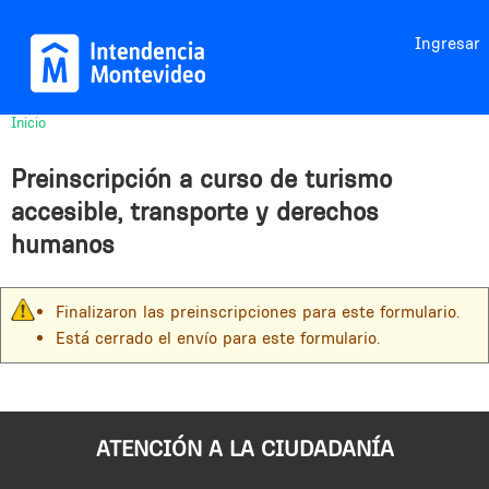
Jump to navigation
Ingresar
Inicio
Usted
está
Preinscripción a curso de turismo
aquí
accesible, transporte y derechos
humanos
Finalizaron las preinscripciones para este formulario.
M
Está cerrado el envío para este formulario.
e
n
s
a
ATENCIÓN A LA CIUDADANÍA
j
e