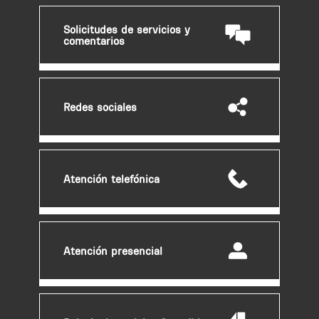
d
Solicitudes de servicios y
e
comentarios
a
d
v
e
Redes sociales
r
t
e
n
Atención telefónica
c
i
a
Atención presencial