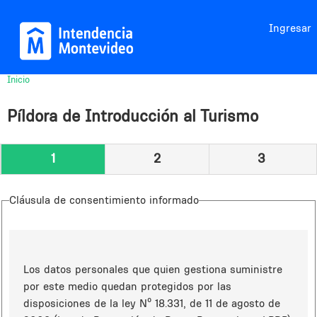
Jump to navigation
Ingresar
Inicio
Usted
está
Píldora de Introducción al Turismo
aquí
1
2
3
Cláusula de consentimiento informado
Los datos personales que quien gestiona suministre
por este medio quedan protegidos por las
disposiciones de la ley Nº 18.331, de 11 de agosto de