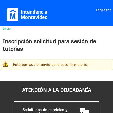
Jump to navigation
Ingresar
Inicio
Usted
está
Inscripción solicitud para sesión de
aquí
tutorías
Está cerrado el envío para este formulario.
M
e
n
s
ATENCIÓN A LA CIUDADANÍA
a
j
e
Solicitudes de servicios y
d