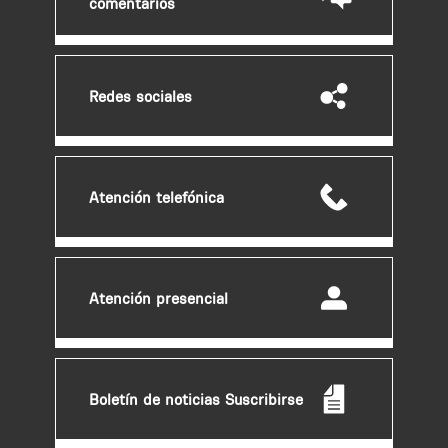
comentarios
e
a
d
v
Redes sociales
e
r
t
e
Atención telefónica
n
c
i
a
Atención presencial
Boletín de noticias Suscribirse