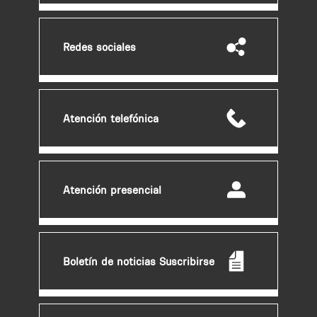
a
d
v
Redes sociales
e
r
t
e
Atención telefónica
n
c
i
a
Atención presencial
Boletín de noticias Suscribirse