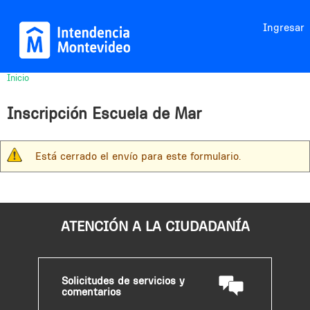
Jump to navigation
Ingresar
Inicio
Usted
está
Inscripción Escuela de Mar
aquí
Está cerrado el envío para este formulario.
M
e
n
s
ATENCIÓN A LA CIUDADANÍA
a
j
e
Solicitudes de servicios y
d
comentarios
e