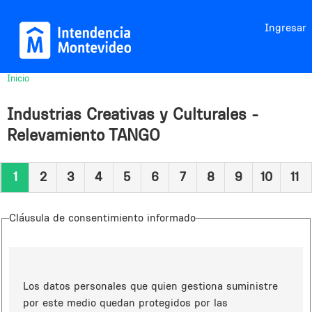
Jump to navigation
Ingresar
Inicio
Usted
está
Industrias Creativas y Culturales -
aquí
Relevamiento TANGO
1
2
3
4
5
6
7
8
9
10
11
Cláusula de consentimiento informado
Los datos personales que quien gestiona suministre
por este medio quedan protegidos por las