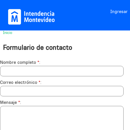
Jump to navigation
Ingresar
Inicio
Usted
está
Formulario de contacto
aquí
Nombre completo
*
Correo electrónico
*
Mensaje
*